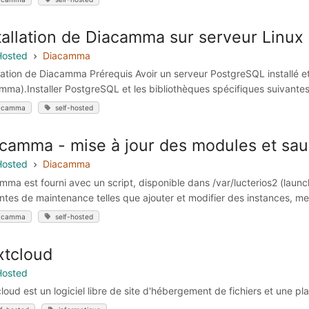
tallation de Diacamma sur serveur Linu
Hosted
Diacamma
llation de Diacamma Prérequis Avoir un serveur PostgreSQL installé 
mma).Installer PostgreSQL et les bibliothèques spécifiques suivantes 
acamma
self-hosted
camma - mise à jour des modules et sa
Hosted
Diacamma
mma est fourni avec un script, disponible dans /var/lucterios2 (launch
ntes de maintenance telles que ajouter et modifier des instances, mett
acamma
self-hosted
tcloud
Hosted
loud est un logiciel libre de site d'hébergement de fichiers et une pl