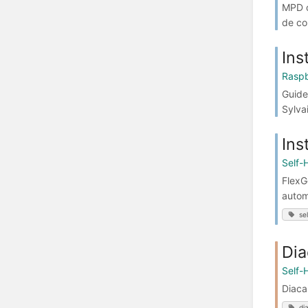
MPD o
de co
Ins
Raspb
Guide
Sylva
Ins
Self-
FlexG
autom
se
Di
Self-
Diaca
di