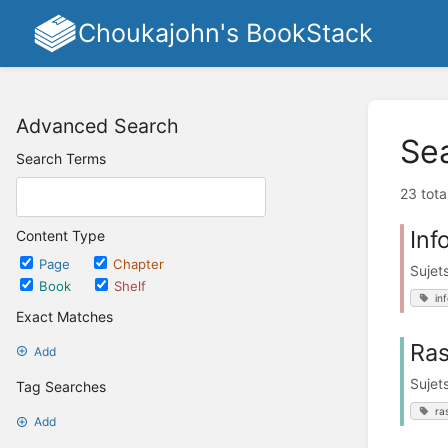
Choukajohn's BookStack
Advanced Search
Se
Search Terms
23 tota
Inf
Content Type
Page
Chapter
Sujet
Book
Shelf
in
Exact Matches
Ras
Add
Sujet
Tag Searches
ra
Add