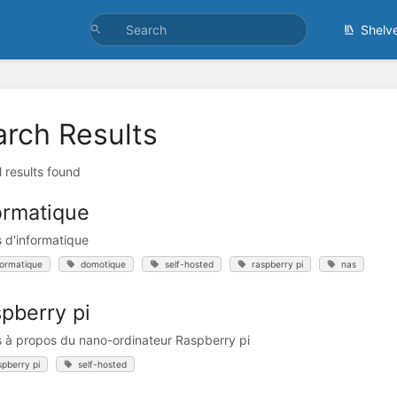
Shelv
arch Results
l results found
ormatique
s d'informatique
formatique
domotique
self-hosted
raspberry pi
nas
pberry pi
s à propos du nano-ordinateur Raspberry pi
spberry pi
self-hosted