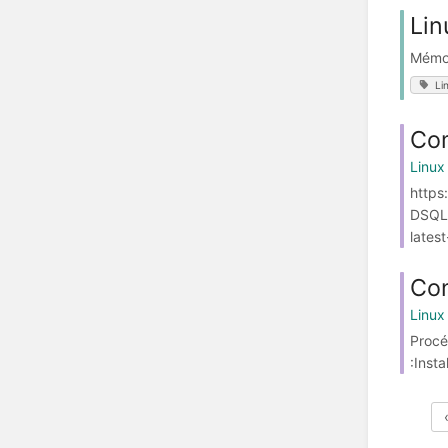
Lin
Mémo
Li
Com
Linux
https
DSQLI
lates
Con
Linux
Procé
:Insta