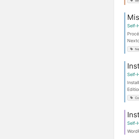
se
Mis
Self-
Procé
Nextc
Ne
Ins
Self-
Insta
Editi
Co
Ins
Self-
WordP