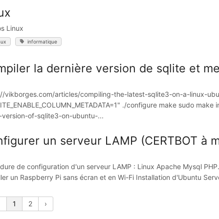
ux
s Linux
nux
informatique
piler la dernière version de sqlite et met
://vikborges.com/articles/compiling-the-latest-sqlite3-on-a-linux-
TE_ENABLE_COLUMN_METADATA=1" ./configure make sudo make insta
t-version-of-sqlite3-on-ubuntu-...
figurer un serveur LAMP (CERTBOT à me
dure de configuration d'un serveur LAMP : Linux Apache Mysql PHP. I
ller un Raspberry Pi sans écran et en Wi-Fi Installation d'Ubuntu Serv
‹
1
2
›