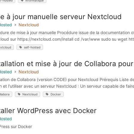
lf-hosted
informatique
e à jour manuelle serveur Nextcloud
Hosted
Nextcloud
dure de mise à jour manuelle Procédure issue de la documentation off
loud sur https://nextcloud.com/install cd /var/www sudo su wget htt
xtcloud
self-hosted
tallation et mise à jour de Collabora pou
Hosted
Nextcloud
llation de Collabora (version CODE) pour Nextcloud Prérequis Liste d
on et l'utiliser avec un serveur Nextcloud : Un serveur capable de fai
llabora
Nextcloud
Docker
taller WordPress avec Docker
Hosted
ress sur Docker