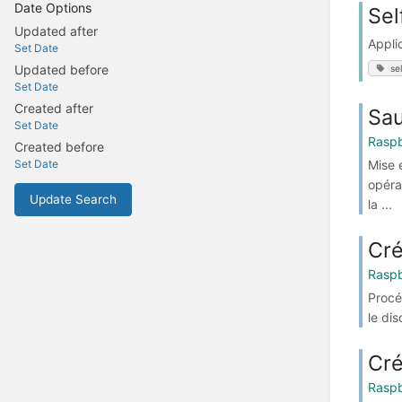
Date Options
Sel
Updated after
Appli
Set Date
Updated before
se
Set Date
Created after
Sau
Set Date
Raspb
Created before
Mise 
Set Date
opéra
Update Search
la ...
Cré
Raspb
Procé
le di
Cré
Raspb