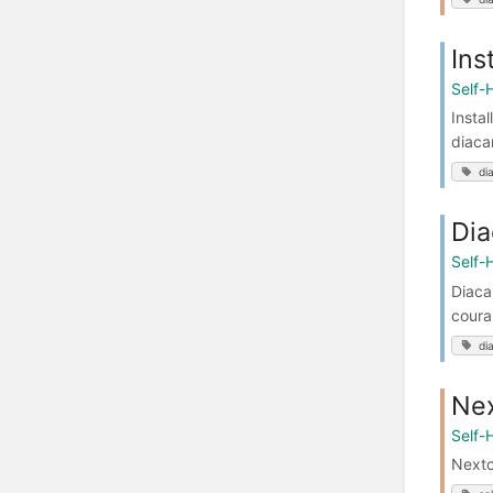
Ins
Self-
Insta
diaca
di
Dia
Self-
Diaca
coura
di
Nex
Self-
Nextc